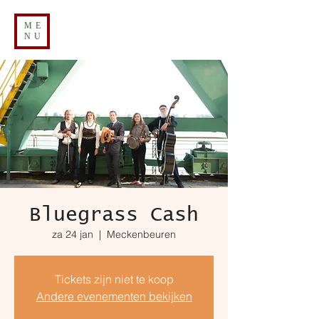
ME
NU
Bluegrass Cash
za 24 jan
  |  
Meckenbeuren
Tickets zijn niet te koop
Andere evenementen bekijken