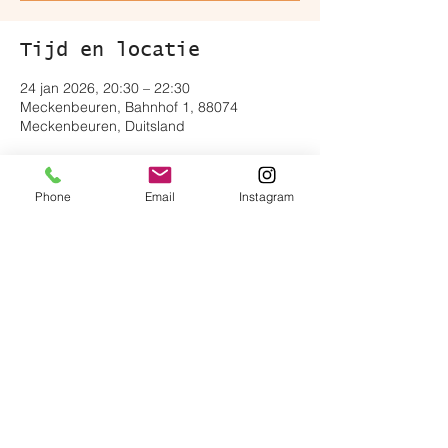
Tijd en locatie
24 jan 2026, 20:30 – 22:30
Meckenbeuren, Bahnhof 1, 88074
Meckenbeuren, Duitsland
Over het evenement
Phone
Email
Instagram
https://bluegrasscash.de
Deel dit evenement